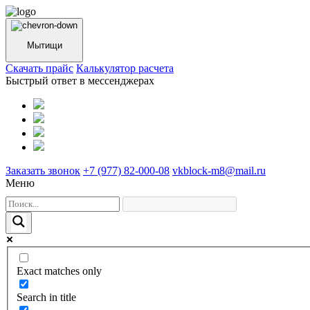
Мытищи
Cкачать прайс
Калькулятор расчета
Быстрый ответ в мессенджерах
Заказать звонок
+7 (977) 82-000-08
vkblock-m8@mail.ru
Меню
Exact matches only
Search in title