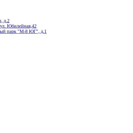
, д.2
 ул. Юбилейная,42
ый парк "М-8 ЮГ", д.1